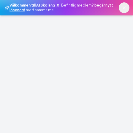
Välkommen till AI Skolan 2.0!
Befintlig medlem?
begär nytt
lösenord
med samma mejl.