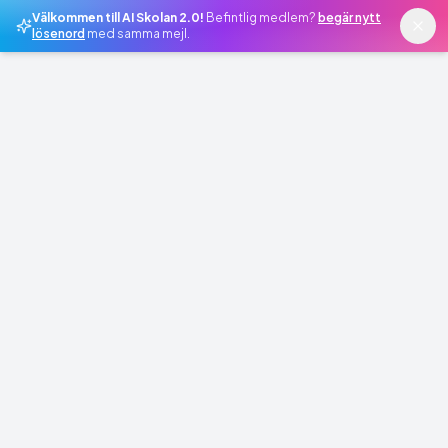
Välkommen till AI Skolan 2.0!
Befintlig medlem?
begär nytt
lösenord
med samma mejl.